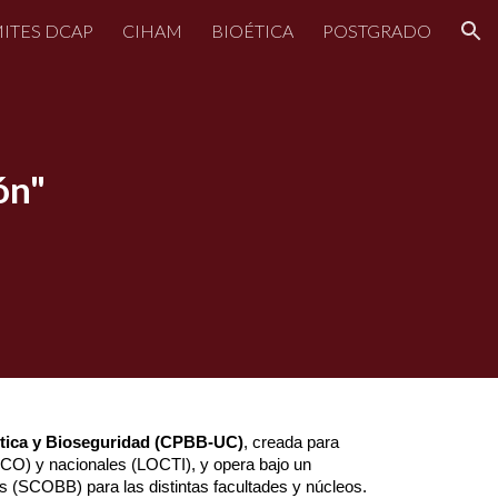
ITES DCAP
CIHAM
BIOÉTICA
POSTGRADO
ion
ón"
tica y Bioseguridad (CPBB-UC)
, creada para
SCO) y nacionales (LOCTI), y opera bajo un
(SCOBB) para las distintas facultades y núcleos.