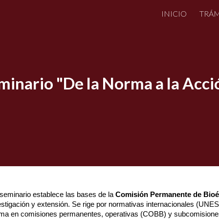
INICIO
TRÁM
ip to main content
Skip to navigat
minario "De la Norma a la Acci
seminario establece las bases de la
Comisión Permanente de Bioé
vestigación y extensión. Se rige por normativas internacionales (UNE
ema en comisiones permanentes, operativas (COBB) y subcomisiones 