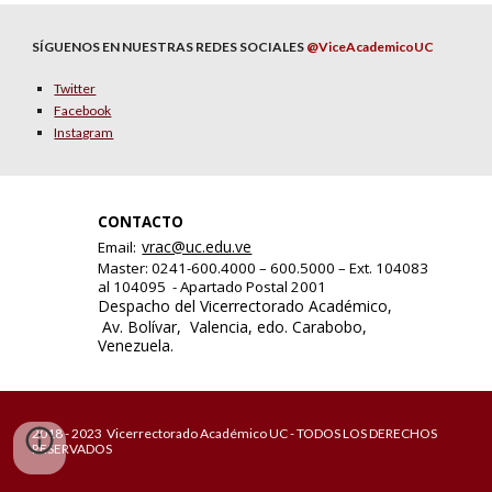
SÍGUENOS EN NUESTRAS REDES SOCIALES
@ViceAcademicoUC
Twitter
Facebook
Instagram
CONTACTO
vrac@uc.edu.ve
Email:
Master: 0241-600.4000 – 600.5000 – Ext. 104083
al 104095 - Apartado Postal 2001
Despacho del Vicerrectorado Académico,
Av. Bolívar, Valencia, edo. Carabobo,
Venezuela.
2018 - 2023 Vicerrectorado Académico UC - TODOS LOS DERECHOS
RESERVADOS