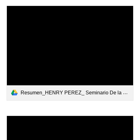
Resumen_HENRY PEREZ_ Seminario De la Norma a la Acción_COBBFOUC.pdf