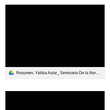
Resumen. Yalitza Aular_ Seminario De la Norma a la Acción. CPBBUC_creacion_ reglamento_objetivos_funciones (1).pdf